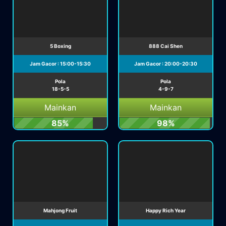
5 Boxing
888 Cai Shen
Jam Gacor : 15:00-15:30
Jam Gacor : 20:00-20:30
Pola
Pola
18-5-5
4-9-7
Mainkan
Mainkan
85%
98%
Mahjong Fruit
Happy Rich Year