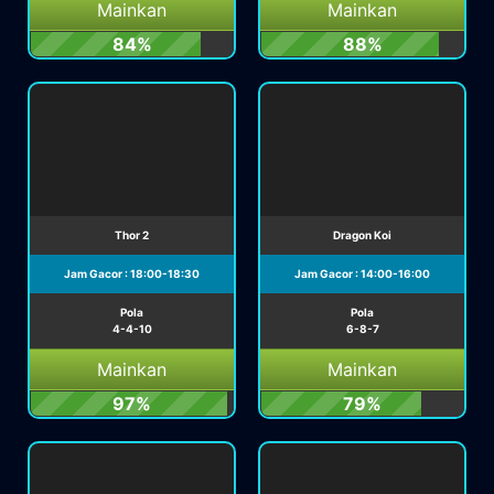
Mainkan
Mainkan
84%
88%
Thor 2
Dragon Koi
Jam Gacor : 18:00-18:30
Jam Gacor : 14:00-16:00
Pola
Pola
4-4-10
6-8-7
Mainkan
Mainkan
97%
79%