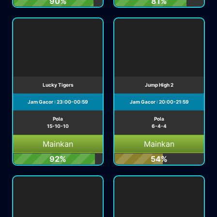
90%
81%
Lucky Tigers
Jump High 2
Jam Gacor : 23:00-00:59
Jam Gacor : 20:00-21:59
Pola
Pola
15-10-10
6-4-4
Mainkan
Mainkan
92%
54%