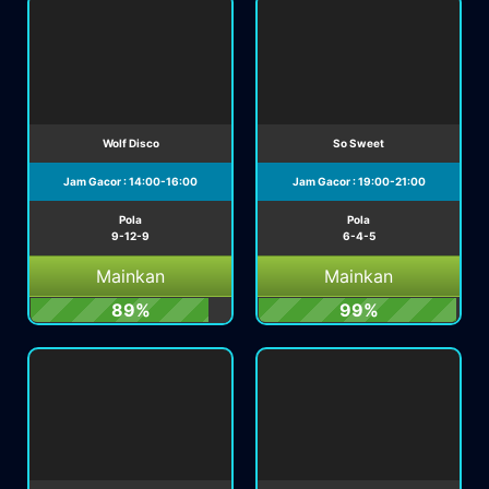
Wolf Disco
So Sweet
Jam Gacor : 14:00-16:00
Jam Gacor : 19:00-21:00
Pola
Pola
9-12-9
6-4-5
Mainkan
Mainkan
89%
99%