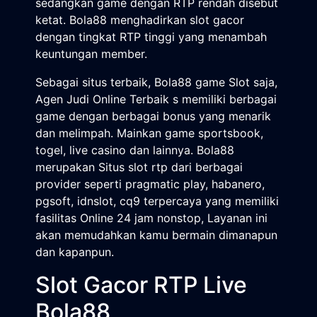
sedangkan game dengan RTP rendah disebut
ketat. Bola88 menghadirkan slot gacor
dengan tingkat RTP tinggi yang menambah
keuntungan member.
Sebagai situs terbaik, Bola88 game Slot saja,
Agen Judi Online Terbaik s memiliki berbagai
game dengan berbagai bonus yang menarik
dan melimpah. Mainkan game sportsbook,
togel, live casino dan lainnya. Bola88
merupakan Situs slot rtp dari berbagai
provider seperti pragmatic play, habanero,
pgsoft, idnslot, cq9 terpercaya yang memiliki
fasilitas Online 24 jam nonstop, Layanan ini
akan memudahkan kamu bermain dimanapun
dan kapanpun.
Slot Gacor RTP Live
Bola88