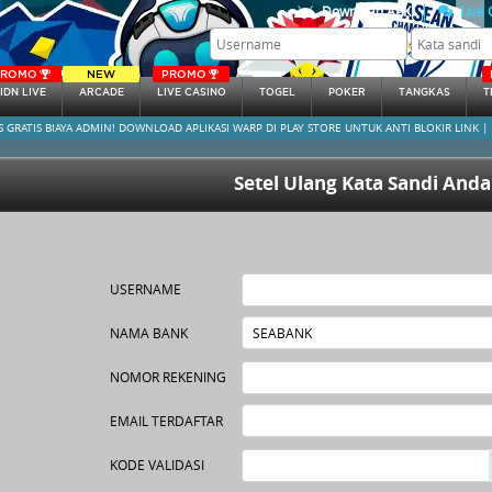
|
Download APK
Live 
PROMO
NEW
PROMO
IDN LIVE
ARCADE
LIVE CASINO
TOGEL
POKER
TANGKAS
T
S BIAYA ADMIN! DOWNLOAD APLIKASI WARP DI PLAY STORE UNTUK ANTI BLOKIR LINK | Bonus Fre
Setel Ulang Kata Sandi Anda
USERNAME
NAMA BANK
NOMOR REKENING
EMAIL TERDAFTAR
KODE VALIDASI