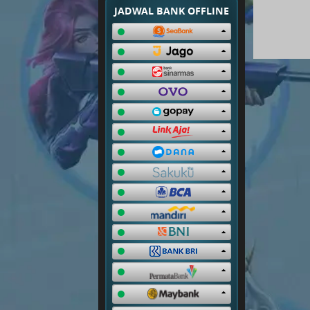
JADWAL BANK OFFLINE