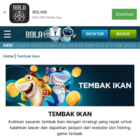
×
BOLA88
Download
BOLA88 Mobile App
☰
DESKTOP
MASUK
NEW :
TIS BIAYA ADMIN! DOWNLOAD APLIKASI WARP DI PLAY STORE UNTUK ANTI BLOKIR LIN
Home
Tembak ikan
TEMBAK IKAN
Arahkan sasaran tembak ikan dengan strategi yang tepat untuk
kalahkan lawan dan dapatkan jackpot dari website slot fishing
game terbaik.