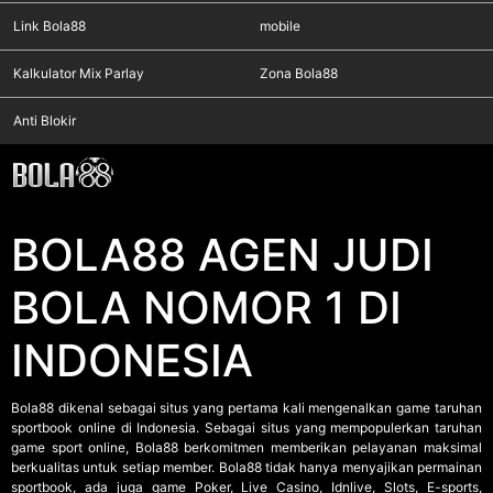
Link Bola88
mobile
Kalkulator Mix Parlay
Zona Bola88
Anti Blokir
BOLA88 AGEN JUDI
BOLA NOMOR 1 DI
INDONESIA
Bola88
dikenal sebagai situs yang pertama kali mengenalkan game taruhan
sportbook online di Indonesia. Sebagai situs yang mempopulerkan taruhan
game sport online, Bola88 berkomitmen memberikan pelayanan maksimal
berkualitas untuk setiap member. Bola88 tidak hanya menyajikan permainan
sportbook, ada juga game Poker, Live Casino, Idnlive, Slots, E-sports,